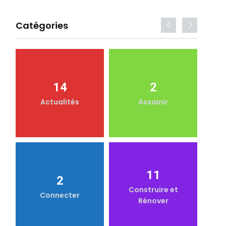
Catégories
14
2
Actualités
Assainir
11
2
Construire et
Connecter
Rénover