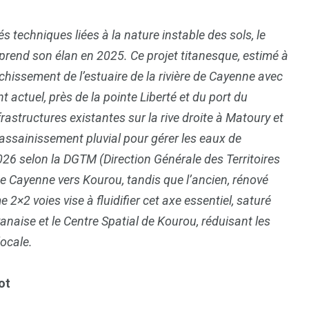
s techniques liées à la nature instable des sols, le
reprend son élan en 2025. Ce projet titanesque, estimé à
chissement de l’estuaire de la rivière de Cayenne avec
 actuel, près de la pointe Liberté et du port du
20
0
astructures existantes sur la rive droite à Matoury et
’assainissement pluvial pour gérer les eaux de
r
Publireportages
Réagir
026 selon la DGTM (Direction Générale des Territoires
 de Cayenne vers Kourou, tandis que l’ancien, rénové
e 2×2 voies vise à fluidifier cet axe essentiel, saturé
yanaise et le Centre Spatial de Kourou, réduisant les
locale.
3
3
r
Transporter
Tribune
ot