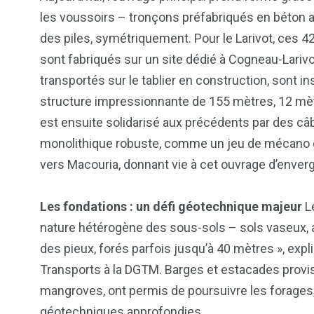
les voussoirs – tronçons préfabriqués en béton a
des piles, symétriquement. Pour le Larivot, ces 
sont fabriqués sur un site dédié à Cogneau-Larivo
transportés sur le tablier en construction, sont i
structure impressionnante de 155 mètres, 12 mèt
est ensuite solidarisé aux précédents par des câb
monolithique robuste, comme un jeu de mécano g
vers Macouria, donnant vie à cet ouvrage d’enver
Les fondations : un défi géotechnique majeur
Le
nature hétérogène des sous-sols – sols vaseux, ar
des pieux, forés parfois jusqu’à 40 mètres », expli
Transports à la DGTM. Barges et estacades proviso
mangroves, ont permis de poursuivre les forages, 
géotechniques approfondies.