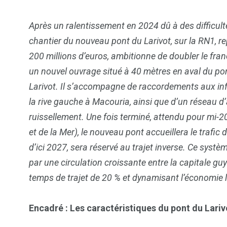
Après un ralentissement en 2024 dû à des difficulté
chantier du nouveau pont du
Larivot
, sur la RN1, 
200 millions d’euros, ambitionne de doubler le fran
un nouvel ouvrage situé à 40 mètres en aval du pont
2
5
Larivot
. Il s’accompagne de raccordements aux infr
la rive gauche à Macouria, ainsi que d’un réseau d
Etudier
Informe
ruissellement. Une fois terminé, attendu pour mi-2
et de la Mer), le nouveau pont accueillera le trafic
d’ici 2027, sera réservé au trajet inverse. Ce systèm
par une circulation croissante entre la capitale gu
temps de trajet de 20 % et dynamisant l’économie 
1
4
Optimiser
Protége
Encadré : Les caractéristiques du pont du
Lariv