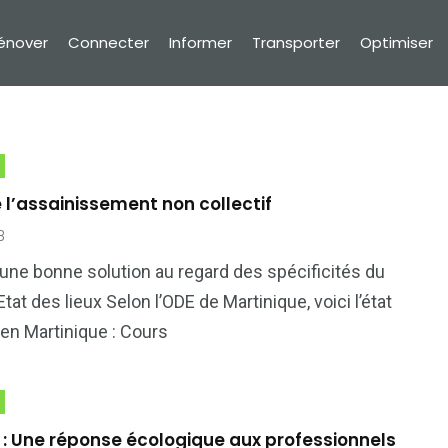
Rénover
Connecter
Informer
Transporter
Optimiser
de l’assainissement non collectif
8
une bonne solution au regard des spécificités du
20
0
 Etat des lieux Selon l’ODE de Martinique, voici l’état
r
Publireportages
Réagir
en Martinique : Cours
 : Une réponse écologique aux professionnels