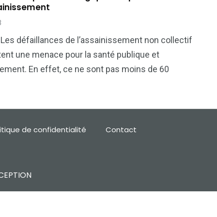
ainissement
3
3
8
r
Transporter
Tribune
Les défaillances de l’assainissement non collectif
ent une menace pour la santé publique et
nement. En effet, ce ne sont pas moins de 60
itique de confidentialité
Contact
CEPTION