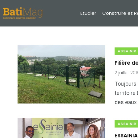
Etudier
Construire et 
ASSAINIR
Filière 
2 juillet 201
Toujours 
2
5
territoire
Etudier
Informe
des eaux 
ASSAINIR
ESSAINIA