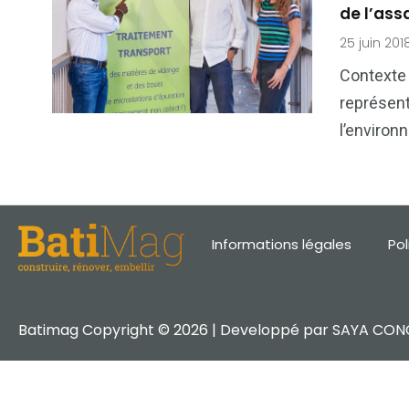
de l’ass
1
4
25 juin 201
Optimiser
Protége
Contexte 
représent
l’environ
Informations légales
Pol
Batimag Copyright © 2026 | Developpé par
SAYA CON